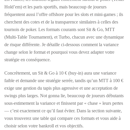
Hold’em) et les paris sportifs, mais beaucoup de joueurs
fréquentent aussi l’offre offshore pour les slots et mini‑games ; ils
cherchent des cotes et de la transparence similaires à celles des
tournois de poker. Les formats courants sont Sit & Go, MTT
(Multi‑Table Tournament), et Turbo, chacun avec une dynamique
de risque différente. Je détaille ci‑dessous comment la variance
change selon le format et pourquoi vous devez adapter votre
stratégie en conséquence.
Concrètement, un Sit & Go à 10 € (buy‑in) aura une variance
faible et demande une stratégie serrée, tandis qu’un MTT à 100 €
exige une gestion du tapis plus agressive et une acceptation de
swings plus larges. Not gonna lie, beaucoup de joueurs débutants
sous‑estimement la variance et finissent par « chase » leurs pertes
— c’est exactement ce qu’il faut éviter. Dans la section suivante,
vous trouverez une table qui compare ces formats et vous aide à
choisir selon votre bankroll et vos objectifs.