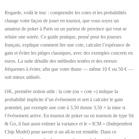
Regarde, voilà le truc : comprendre les cotes et les probabilités
change votre façon de jouer en tournoi, que vous soyez un
amateur de poker à Paris ou un parieur de province qui veut se
refaire une soirée. Ce guide pratique, pensé pour les joueurs
français, explique comment lire une cote, calculer l’espérance de
gain et éviter les pièges classiques, avec des exemples concrets en
euros. La suite détaille des méthodes testées et des erreurs
fréquentes à éviter, afin que votre thune — même 10 € ou 50 € —
soit mieux utilisée.
OK, première notion utile : la cote (ou « cote ») indique la
probabilité implicite d’un événement et sert à calculer le gain
potentiel, par exemple une cote à 3,50 donne 3,50 × la mise si
l’événement arrive. En tournoi de poker ou en tournois de type Sit
& Go, il faut aussi estimer la variance et le « ICM » (Independent
Chip Model) pour savoir si un all-in est rentable. Dans ce