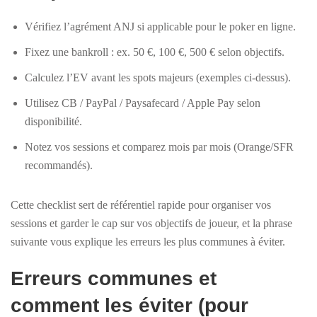
Vérifiez l’agrément ANJ si applicable pour le poker en ligne.
Fixez une bankroll : ex. 50 €, 100 €, 500 € selon objectifs.
Calculez l’EV avant les spots majeurs (exemples ci‑dessus).
Utilisez CB / PayPal / Paysafecard / Apple Pay selon
disponibilité.
Notez vos sessions et comparez mois par mois (Orange/SFR
recommandés).
Cette checklist sert de référentiel rapide pour organiser vos
sessions et garder le cap sur vos objectifs de joueur, et la phrase
suivante vous explique les erreurs les plus communes à éviter.
Erreurs communes et
comment les éviter (pour