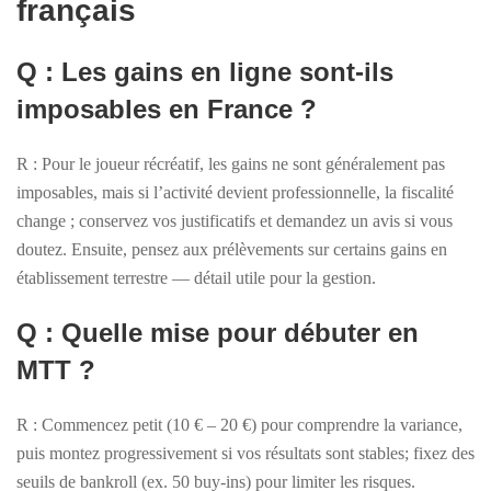
français
Q : Les gains en ligne sont‑ils
imposables en France ?
R : Pour le joueur récréatif, les gains ne sont généralement pas
imposables, mais si l’activité devient professionnelle, la fiscalité
change ; conservez vos justificatifs et demandez un avis si vous
doutez. Ensuite, pensez aux prélèvements sur certains gains en
établissement terrestre — détail utile pour la gestion.
Q : Quelle mise pour débuter en
MTT ?
R : Commencez petit (10 € – 20 €) pour comprendre la variance,
puis montez progressivement si vos résultats sont stables; fixez des
seuils de bankroll (ex. 50 buy‑ins) pour limiter les risques.