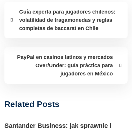
Guía experta para jugadores chilenos:
volatilidad de tragamonedas y reglas
completas de baccarat en Chile
PayPal en casinos latinos y mercados
Over/Under: guía práctica para
jugadores en México
Related Posts
Santander Business: jak sprawnie i