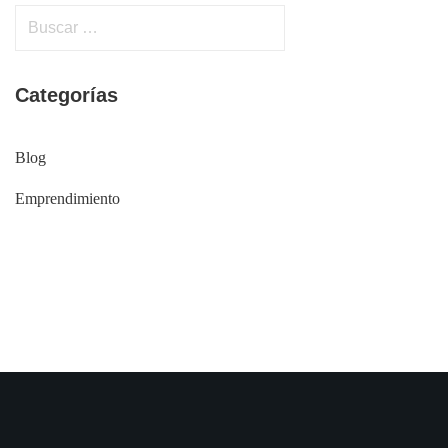
B
u
s
Categorías
c
a
r
Blog
:
Emprendimiento