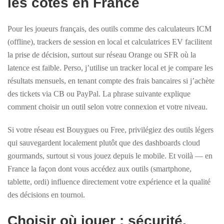
les cotes en France
Pour les joueurs français, des outils comme des calculateurs ICM
(offline), trackers de session en local et calculatrices EV facilitent
la prise de décision, surtout sur réseau Orange ou SFR où la
latence est faible. Perso, j’utilise un tracker local et je compare les
résultats mensuels, en tenant compte des frais bancaires si j’achète
des tickets via CB ou PayPal. La phrase suivante explique
comment choisir un outil selon votre connexion et votre niveau.
Si votre réseau est Bouygues ou Free, privilégiez des outils légers
qui sauvegardent localement plutôt que des dashboards cloud
gourmands, surtout si vous jouez depuis le mobile. Et voilà — en
France la façon dont vous accédez aux outils (smartphone,
tablette, ordi) influence directement votre expérience et la qualité
des décisions en tournoi.
Choisir où jouer : sécurité,