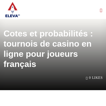
Skip
to
content
Cotes et probabilités :
tournois de casino en
ligne pour joueurs
français
0
LIKES