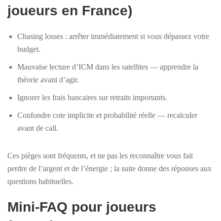
joueurs en France)
Chasing losses : arrêter immédiatement si vous dépassez votre
budget.
Mauvaise lecture d’ICM dans les satellites — apprendre la
théorie avant d’agir.
Ignorer les frais bancaires sur retraits importants.
Confondre cote implicite et probabilité réelle — recalculer
avant de call.
Ces pièges sont fréquents, et ne pas les reconnaître vous fait
perdre de l’argent et de l’énergie ; la suite donne des réponses aux
questions habituelles.
Mini‑FAQ pour joueurs