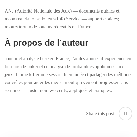
ANJ (Autorité Nationale des Jeux) — documents publics et
recommandations; Joueurs Info Service — support et aides;
retours terrain de joueurs récréatifs en France.
À propos de l’auteur
Joueur et analyste basé en France, j’ai des années d’expérience en
tournois de poker et en analyse de probabilités appliquées aux
jeux. J’aime kiffer une session bien jouée et partager des méthodes
concrètes pour aider les mec et meuf qui veulent progresser sans
se ruiner — juste mon two cents, appliqués et pratiques.
Share this post