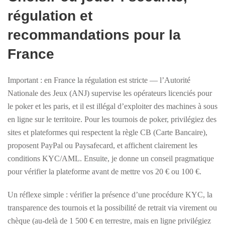
régulation et
recommandations pour la
France
Important : en France la régulation est stricte — l’Autorité
Nationale des Jeux (ANJ) supervise les opérateurs licenciés pour
le poker et les paris, et il est illégal d’exploiter des machines à sous
en ligne sur le territoire. Pour les tournois de poker, privilégiez des
sites et plateformes qui respectent la règle CB (Carte Bancaire),
proposent PayPal ou Paysafecard, et affichent clairement les
conditions KYC/AML. Ensuite, je donne un conseil pragmatique
pour vérifier la plateforme avant de mettre vos 20 € ou 100 €.
Un réflexe simple : vérifier la présence d’une procédure KYC, la
transparence des tournois et la possibilité de retrait via virement ou
chèque (au‑delà de 1 500 € en terrestre, mais en ligne privilégiez