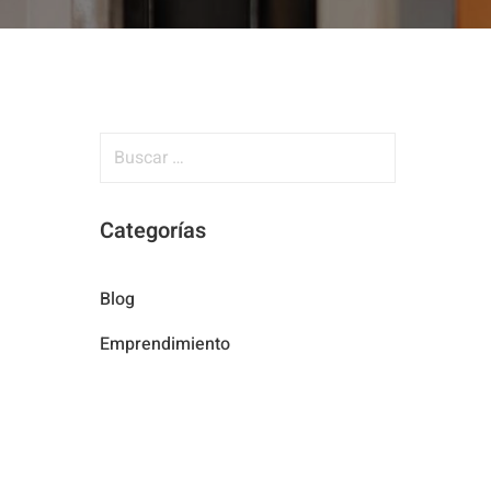
B
u
s
Categorías
c
a
r
Blog
:
Emprendimiento