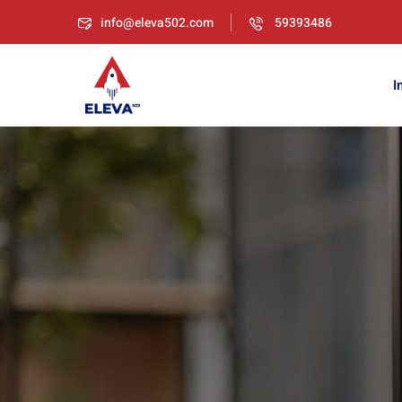
Skip
info@eleva502.com
59393486
to
content
I