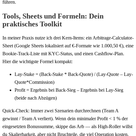
führen.
Tools, Sheets und Formeln: Dein
praktisches Toolkit
In meiner Praxis nutze ich drei Kern-Items: ein Arbitrage-Calculator-
Sheet (Google Sheets lokalisiert auf €-Formate wie 1.000,50 €), eine
Bookie-Track-Liste mit KYC-Status, und einen Cashflow-Plan.
Hier die wichtigste Formel kompakt:
Lay-Stake = (Back-Stake * Back-Quote) / (Lay-Quote – Lay-
Quote*Commission)
Profit = Ergebnis bei Back-Sieg – Ergebnis bei Lay-Sieg
(beide nach Abzügen)
Quick-Check: Immer zwei Szenarien durchrechnen (Team A
gewinnt / Team A verliert). Wenn dein minimaler Profit < 1 % der
eingesetzten Bonussumme, skippe das Arb — als High-Roller willst
du Skalierbarkeit, aber nicht Bruchteile, die viel Operation kosten.