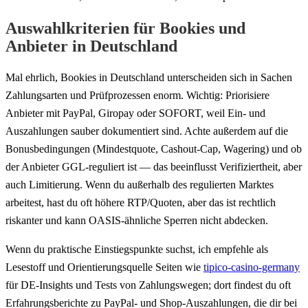
Auswahlkriterien für Bookies und
Anbieter in Deutschland
Mal ehrlich, Bookies in Deutschland unterscheiden sich in Sachen
Zahlungsarten und Prüfprozessen enorm. Wichtig: Priorisiere
Anbieter mit PayPal, Giropay oder SOFORT, weil Ein- und
Auszahlungen sauber dokumentiert sind. Achte außerdem auf die
Bonusbedingungen (Mindestquote, Cashout-Cap, Wagering) und ob
der Anbieter GGL-reguliert ist — das beeinflusst Verifiziertheit, aber
auch Limitierung. Wenn du außerhalb des regulierten Marktes
arbeitest, hast du oft höhere RTP/Quoten, aber das ist rechtlich
riskanter und kann OASIS-ähnliche Sperren nicht abdecken.
Wenn du praktische Einstiegspunkte suchst, ich empfehle als
Lesestoff und Orientierungsquelle Seiten wie
tipico-casino-germany
für DE-Insights und Tests von Zahlungswegen; dort findest du oft
Erfahrungsberichte zu PayPal- und Shop-Auszahlungen, die dir bei