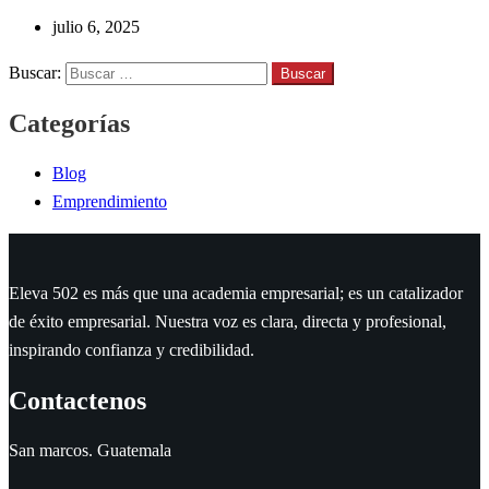
julio 6, 2025
Buscar:
Categorías
Blog
Emprendimiento
Eleva 502 es más que una academia empresarial; es un catalizador
de éxito empresarial. Nuestra voz es clara, directa y profesional,
inspirando confianza y credibilidad.
Contactenos
San marcos. Guatemala