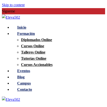
Skip to content
Sígueme
Inicio
Formación
Diplomados Online
Cursos Online
Talleres Online
Tutorías Online
Cursos Accionables
Eventos
Blog
Campus
Contacto