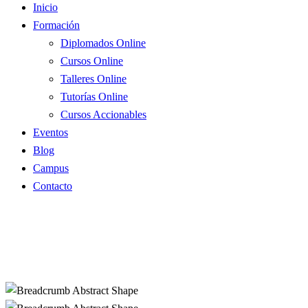
Inicio
Formación
Diplomados Online
Cursos Online
Talleres Online
Tutorías Online
Cursos Accionables
Eventos
Blog
Campus
Contacto