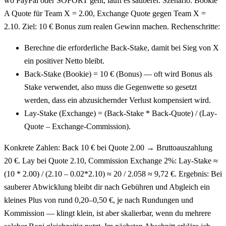
wo PayPal oder SOFORT geht, läuft es sauberer. Szenario: Bookie
A Quote für Team X = 2.00, Exchange Quote gegen Team X =
2.10. Ziel: 10 € Bonus zum realen Gewinn machen. Rechenschritte:
Berechne die erforderliche Back-Stake, damit bei Sieg von X
ein positiver Netto bleibt.
Back-Stake (Bookie) = 10 € (Bonus) — oft wird Bonus als
Stake verwendet, also muss die Gegenwette so gesetzt
werden, dass ein abzusichernder Verlust kompensiert wird.
Lay-Stake (Exchange) = (Back-Stake * Back-Quote) / (Lay-
Quote – Exchange-Commission).
Konkrete Zahlen: Back 10 € bei Quote 2.00 → Bruttoauszahlung
20 €. Lay bei Quote 2.10, Commission Exchange 2%: Lay-Stake ≈
(10 * 2.00) / (2.10 – 0.02*2.10) ≈ 20 / 2.058 ≈ 9,72 €. Ergebnis: Bei
sauberer Abwicklung bleibt dir nach Gebühren und Abgleich ein
kleines Plus von rund 0,20–0,50 €, je nach Rundungen und
Kommission — klingt klein, ist aber skalierbar, wenn du mehrere