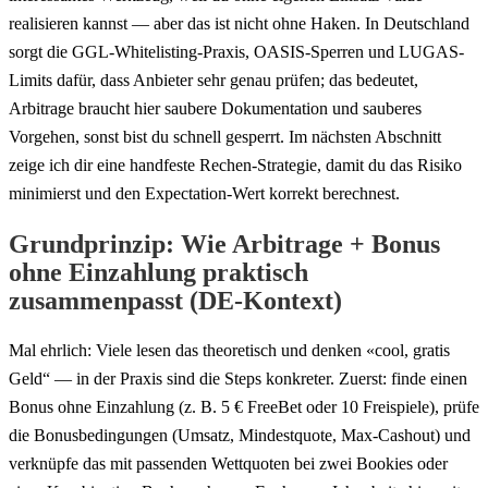
realisieren kannst — aber das ist nicht ohne Haken. In Deutschland
sorgt die GGL-Whitelisting-Praxis, OASIS-Sperren und LUGAS-
Limits dafür, dass Anbieter sehr genau prüfen; das bedeutet,
Arbitrage braucht hier saubere Dokumentation und sauberes
Vorgehen, sonst bist du schnell gesperrt. Im nächsten Abschnitt
zeige ich dir eine handfeste Rechen-Strategie, damit du das Risiko
minimierst und den Expectation-Wert korrekt berechnest.
Grundprinzip: Wie Arbitrage + Bonus
ohne Einzahlung praktisch
zusammenpasst (DE-Kontext)
Mal ehrlich: Viele lesen das theoretisch und denken «cool, gratis
Geld“ — in der Praxis sind die Steps konkreter. Zuerst: finde einen
Bonus ohne Einzahlung (z. B. 5 € FreeBet oder 10 Freispiele), prüfe
die Bonusbedingungen (Umsatz, Mindestquote, Max-Cashout) und
verknüpfe das mit passenden Wettquoten bei zwei Bookies oder