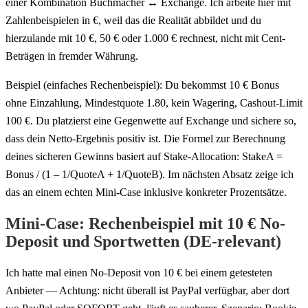
einer Kombination Buchmacher ↔ Exchange. Ich arbeite hier mit
Zahlenbeispielen in €, weil das die Realität abbildet und du
hierzulande mit 10 €, 50 € oder 1.000 € rechnest, nicht mit Cent-
Beträgen in fremder Währung.
Beispiel (einfaches Rechenbeispiel): Du bekommst 10 € Bonus
ohne Einzahlung, Mindestquote 1.80, kein Wagering, Cashout-Limit
100 €. Du platzierst eine Gegenwette auf Exchange und sichere so,
dass dein Netto-Ergebnis positiv ist. Die Formel zur Berechnung
deines sicheren Gewinns basiert auf Stake-Allocation: StakeA =
Bonus / (1 – 1/QuoteA + 1/QuoteB). Im nächsten Absatz zeige ich
das an einem echten Mini-Case inklusive konkreter Prozentsätze.
Mini-Case: Rechenbeispiel mit 10 € No-
Deposit und Sportwetten (DE-relevant)
Ich hatte mal einen No-Deposit von 10 € bei einem getesteten
Anbieter — Achtung: nicht überall ist PayPal verfügbar, aber dort