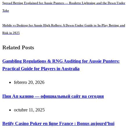
Spread Betting Explained for Aussie Punters — Roulette Lightning and the Down Under
Take
Mobile vs Desktop for Aussie High Rollers: A Down-Under Guide to In-Play Betting and
Risk in 2025
Related Posts
Gambling Regulations & RNG Auditing for Aussie Punters:
Practical Guide for Players in Australia
febrero 20, 2026
Пин Ап казино — официальный сайт на сегодня
octubre 11, 2025
Betify Casino Poker en ligne France : Bonus aujourd’hui