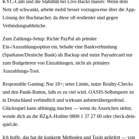
KYC-Calls und die Stabilität bei Live-Backs massiv. Wenn dein
Netz oft schwankt, arbeite mobil besser vorzugsweise über die App-
Lösung der Buchmacher, da diese oft resilienter sind gegen
Verbindungsabbrüche.
Zum Zahlungs-Setup: Richte PayPal als primäre
Ein-/Auszahlungsoption ein, behalte eine Bankverbindung
(Sparkasse/Deutsche Bank) als Backup und nutze Paysafecard nur
zum Budgetieren von Einzahlungen, nicht als primäres
Auszahlungs-Tool.
Responsible Gaming: Nur 18+; setze Limits, nutze Reality-Checks
und den Panik-Button, falls es zu viel wird. OASIS-Selbstsperre ist
in Deutschland verbindlich und wirksam anbieterübergreifend.
Glücksspiel kann abhängig machen — wenn du Anzeichen siehst,
wende dich an die BZgA-Hotline 0800 1 37 27 00 oder check-dein-
spiel.de.
Ich hoffe, das hat dir konkrete Methoden und Tools geliefert — von