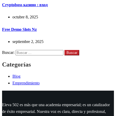
Cryptoboss казино : вход
octubre 8, 2025
Free Demo Slots Nz
septiembre 2, 2025
Buscar:
Categorías
Blog
Emprendimiento
Eleva 502 es más que una academia empresarial; es un catalizador
de éxito empresarial. Nuestra voz es clara, directa y profesional,